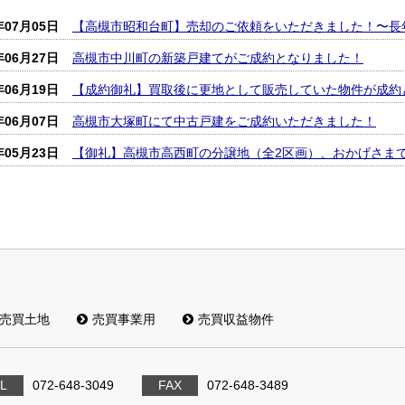
年07月05日
【高槻市昭和台町】売却のご依頼をいただきました！〜長
年06月27日
高槻市中川町の新築戸建てがご成約となりました！
年06月19日
【成約御礼】買取後に更地として販売していた物件が成約
年06月07日
高槻市大塚町にて中古戸建をご成約いただきました！
年05月23日
【御礼】高槻市高西町の分譲地（全2区画）、おかげさま
売買土地
売買事業用
売買収益物件
L
072-648-3049
FAX
072-648-3489