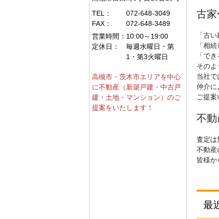
古家
TEL：
072-648-3049
FAX：
072-648-3489
「古い
営業時間：
10:00～19:00
「相続
定休日：
毎週水曜日・第
「でき
1・第3火曜日
そのよ
当社で
高槻市・茨木市エリアを中心
仲介に
に不動産（新築戸建・中古戸
ご提案
建・土地・マンション）のご
提案をいたします！
不動
査定は
不動産
皆様か
最