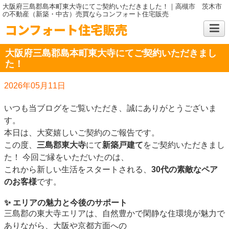
大阪府三島郡島本町東大寺にてご契約いただきました！｜高槻市 茨木市
の不動産（新築・中古）売買ならコンフォート住宅販売
コンフォート住宅販売
大阪府三島郡島本町東大寺にてご契約いただきまし
た！
2026年05月11日
いつも当ブログをご覧いただき、誠にありがとうございま
す。
本日は、大変嬉しいご契約のご報告です。
この度、
三島郡東大寺
にて
新築戸建て
をご契約いただきまし
た！ 今回ご縁をいただいたのは、
これから新しい生活をスタートされる、
30代の素敵なペア
のお客様
です。
✨ エリアの魅力と今後のサポート
三島郡の東大寺エリアは、自然豊かで閑静な住環境が魅力で
ありながら、大阪や京都方面への