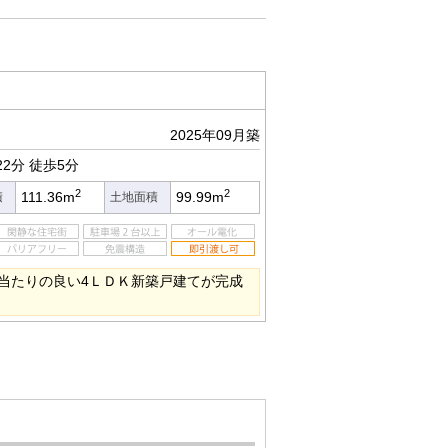
2025年09月築
22分
徒歩5分
2
2
111.36m
99.99m
積
土地面積
当たりの良い4ＬＤＫ新築戸建てが完成