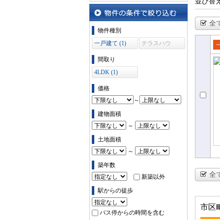
並び替
全
物件の条件で絞り込む
物件種別
一戸建て (1)
テラスハウ
ス (0)
売
間取り
て
4LDK (1)
価格
～
建物面積
～
土地面積
～
築年数
全
新築以外
駅からの徒歩
市区
バス停からの時間を含む