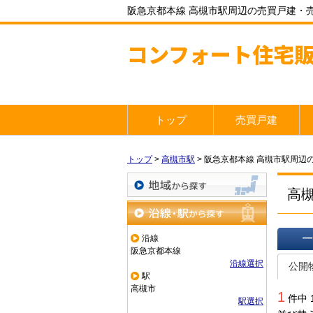
阪急京都本線 高槻市駅周辺の売買戸建・
コンフォート住宅
トップ
売買戸建
トップ
>
高槻市駅
>
阪急京都本線 高槻市駅周辺
高
地域から探す
沿線・駅から探す
沿線
阪急京都本線
一覧で
沿線選択
公開
駅
高槻市
1
件中 
駅選択