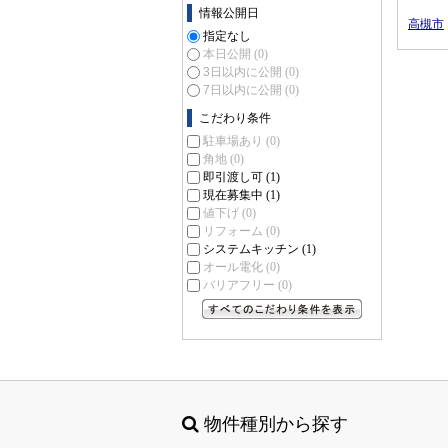
情報公開日
高槻市
指定なし
本日公開
(0)
3日以内に公開
(0)
7日以内に公開
(0)
こだわり条件
駐車場あり
(0)
角地
(0)
即引渡し可
(1)
現在募集中
(1)
値下げ
(0)
リフォーム
(0)
システムキッチン
(1)
オール電化
(0)
バリアフリー
(0)
すべてのこだわり条件を見る
物件種別から探す