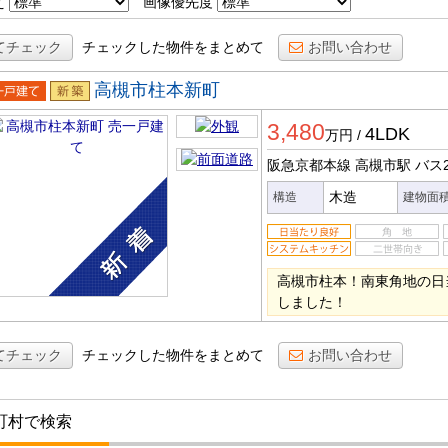
え
画像優先度
てチェック
チェックした物件をまとめて
お問い合わせ
高槻市柱本新町
一戸建
新築
3,480
4LDK
万円
/
阪急京都本線 高槻市駅
バス
木造
構造
建物面
高槻市柱本！南東角地の日
しました！
てチェック
チェックした物件をまとめて
お問い合わせ
町村で検索