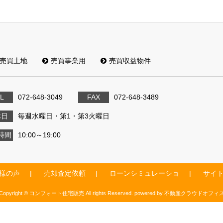
売買土地
売買事業用
売買収益物件
L
072-648-3049
FAX
072-648-3489
休日
毎週水曜日・第1・第3火曜日
時間
10:00～19:00
様の声
売却査定依頼
ローンシミュレーショ
サイ
Copyright © コンフォート住宅販売 All rights Reserved. powered by 不動産クラウドオフィ